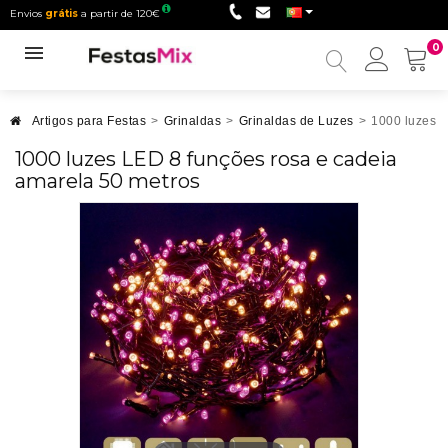
Envios
grátis
a partir de 120€
0
Minha
conta
Artigos para Festas
>
Grinaldas
>
Grinaldas de Luzes
>
1000 luzes L
1000 luzes LED 8 funções rosa e cadeia
amarela 50 metros