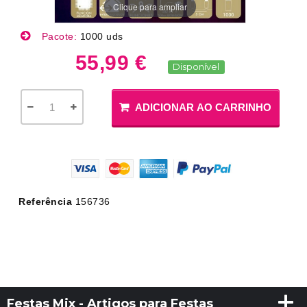
Clique para ampliar
Pacote:
1000 uds
55,99 €
Disponível
ADICIONAR AO CARRINHO
Referência
156736
Festas Mix - Artigos para Festas