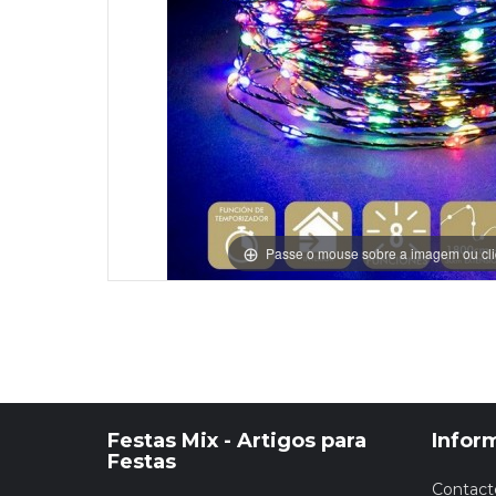
Grinaldas Cas
Ver Mais
Ver Mais
Decoração Aniv
Ver Mais
Ver Mais
Passe o mouse sobre a imagem ou cli
Festas Mix - Artigos para
Infor
Festas
Contact