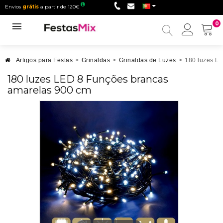
Envios
grátis
a partir de 120€
0
Minha
conta
Artigos para Festas
>
Grinaldas
>
Grinaldas de Luzes
>
180 luzes L
180 luzes LED 8 Funções brancas
amarelas 900 cm