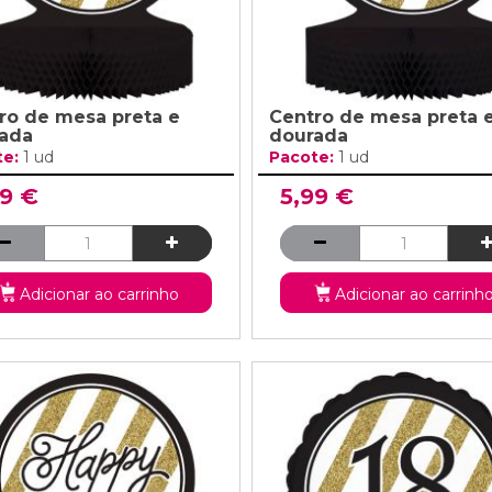
ro de mesa preta e
Centro de mesa preta 
ada
dourada
te:
1 ud
Pacote:
1 ud
99 €
5,99 €
Adicionar ao carrinho
Adicionar ao carrinh