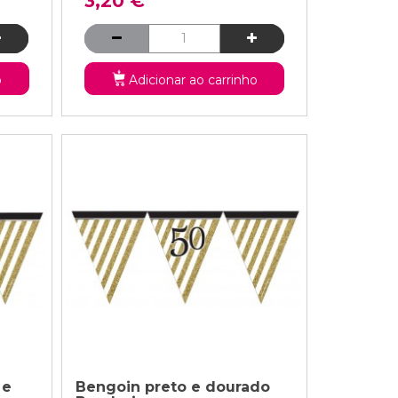
3,20 €
o
Adicionar ao carrinho
 e
Bengoin preto e dourado