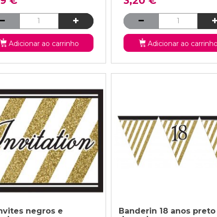
99 €
3,20 €
Adicionar ao carrinho
Adicionar ao carrinh
nvites negros e
Banderin 18 anos preto