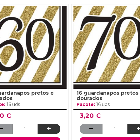
uardanapos pretos e
16 guardanapos pretos
ados
dourados
te:
16 uds
Pacote:
16 uds
20 €
3,20 €