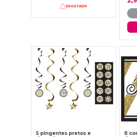
2,
ESGOTADO
5 pingentes pretos e
8 co