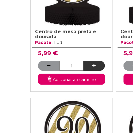
Centro de mesa preta e
Cent
dourada
dour
Pacote:
1 ud
Paco
5,99 €
5,
Adicionar ao carrinho