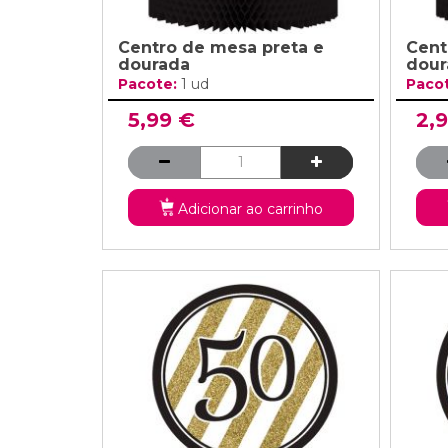
Centro de mesa preta e
Cent
dourada
dour
Pacote:
1 ud
Paco
5,99 €
2,
Adicionar ao carrinho