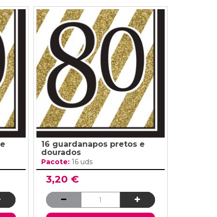
 e
16 guardanapos pretos e
dourados
Pacote:
16 uds
3,20 €