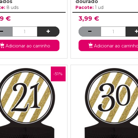
ados
dourado
te:
8 uds
Pacote:
1 ud
99 €
3,99 €
Adicionar ao carrinho
Adicionar ao carrinh
-51%