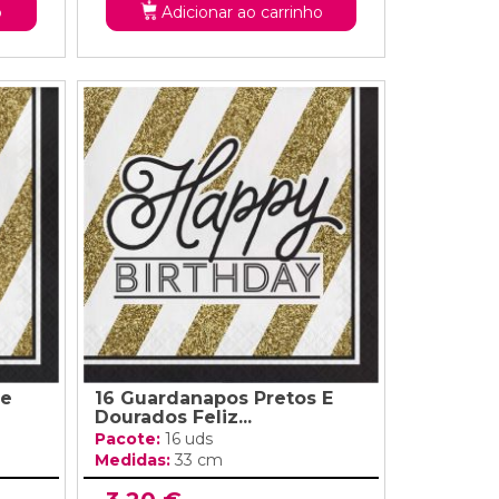
o
Adicionar ao carrinho
 e
16 Guardanapos Pretos E
Dourados Feliz...
Pacote:
16 uds
Medidas:
33 cm