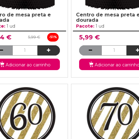
ro de mesa preta e
Centro de mesa preta 
ada
dourada
te:
1 ud
Pacote:
1 ud
94 €
5,99 €
5,99 €
-51%
Adicionar ao carrinho
Adicionar ao carrinh