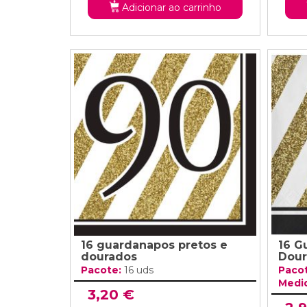
Adicionar ao carrinho
16 guardanapos pretos e
16 G
dourados
Dour
Pacote:
16 uds
Paco
Medi
3,20 €