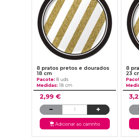
Grinaldas Cas
Ver Mais
Ver Mais
Decoração Aniv
Ver Mais
Ver Mais
8 pratos pretos e dourados
8 pr
18 cm
23 c
Pacote:
8 uds
Paco
Medidas:
18 cm
Medi
2,99 €
3,
Adicionar ao carrinho