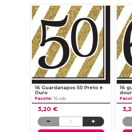
16 Guardanapos 50 Preto e
16 g
Ouro
dour
Pacote:
16 uds
Paco
3,20 €
3,