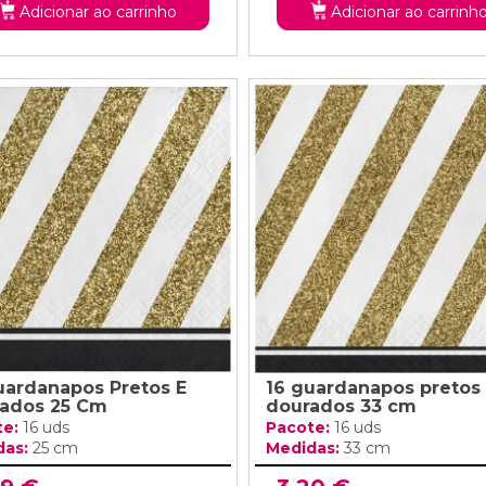
Adicionar ao carrinho
Adicionar ao carrinh
uardanapos Pretos E
16 guardanapos pretos
ados 25 Cm
dourados 33 cm
te:
16 uds
Pacote:
16 uds
das:
25 cm
Medidas:
33 cm