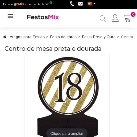
Envios
grátis
a partir de 120€
0
Minha
conta
Artigos para Festas
>
Festa de cores
>
Festa Preto y Ouro
>
Centro d
Centro de mesa preta e dourada
Clique para ampliar