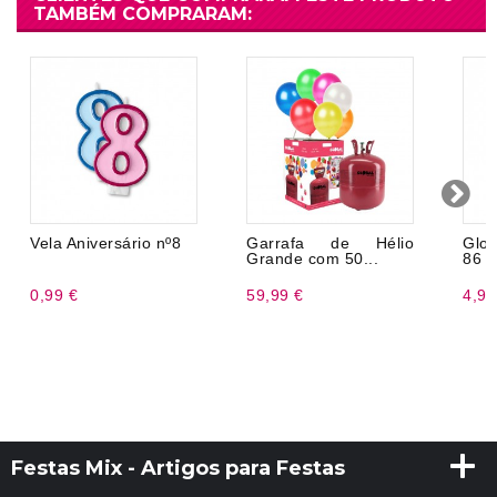
TAMBÉM COMPRARAM:
Vela Aniversário nº8
Garrafa de Hélio
Glob
Grande com 50...
86 
0,99 €
59,99 €
4,99
Festas Mix - Artigos para Festas