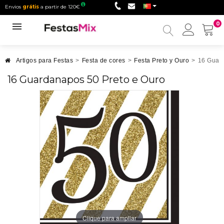
Envios
grátis
a partir de 120€
0
Minha
conta
Artigos para Festas
>
Festa de cores
>
Festa Preto y Ouro
>
16 Guard
16 Guardanapos 50 Preto e Ouro
Clique para ampliar