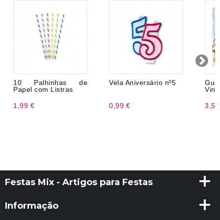
10 Palhinhas de
Vela Aniversário nº5
Gu
Papel com Listras
Ving
1,99 €
0,99 €
3,50
Festas Mix - Artigos para Festas
Informação