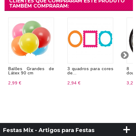
CLIENTES QUE COMPRARAM ESTE PRODUTO
TAMBÉM COMPRARAM:
Balões Grandes de
3 quadros para cores
8 p
Látex 90 cm
de...
dou
2,99 €
2,94 €
3,20
Festas Mix - Artigos para Festas