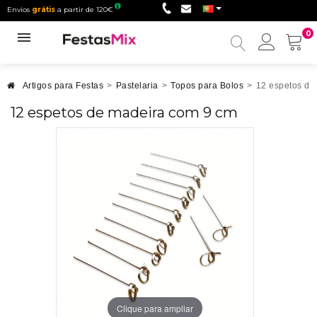
Envios
grátis
a partir de 120€
0
Minha
conta
Artigos para Festas
>
Pastelaria
>
Topos para Bolos
>
12 espetos de
12 espetos de madeira com 9 cm
Clique para ampliar