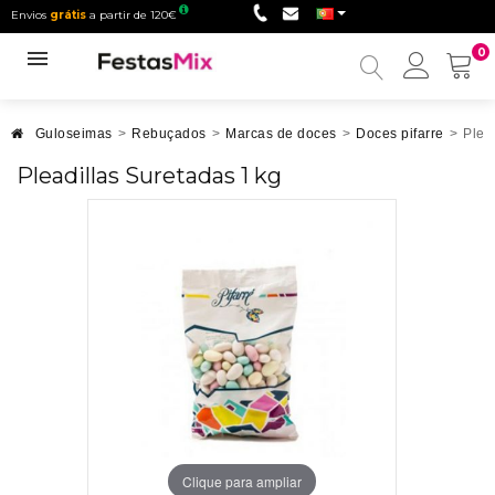
Envios
grátis
a partir de 120€
0
Minha
conta
Guloseimas
>
Rebuçados
>
Marcas de doces
>
Doces pifarre
>
Plea
Pleadillas Suretadas 1 kg
Clique para ampliar