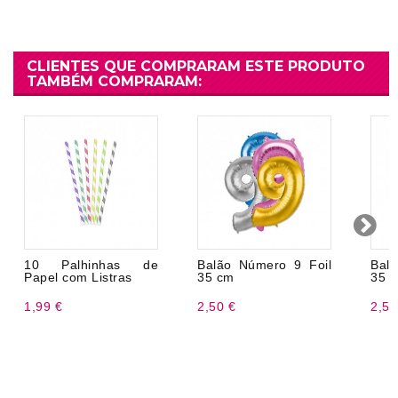
CLIENTES QUE COMPRARAM ESTE PRODUTO
TAMBÉM COMPRARAM:
10 Palhinhas de
Balão Número 9 Foil
Bal
Papel com Listras
35 cm
35 
1,99 €
2,50 €
2,50