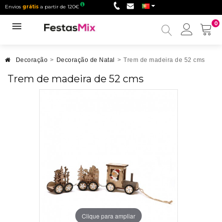
Envios
grátis
a partir de 120€
0
Minha
conta
Decoração
>
Decoração de Natal
>
Trem de madeira de 52 cms
Trem de madeira de 52 cms
Clique para ampliar