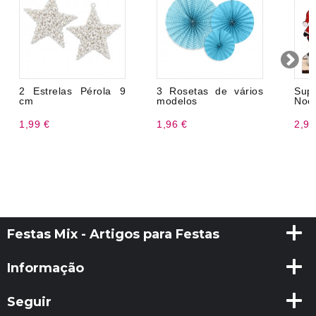
2 Estrelas Pérola 9
3 Rosetas de vários
Sup
cm
modelos
Noel
1,99 €
1,96 €
2,99
Festas Mix - Artigos para Festas
Informação
Seguir