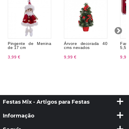
Pingente de Menina
Árvore decorada 40
Faro
de 17 cm
cms nevados
5,50
3,99 €
9,99 €
9,99
Festas Mix - Artigos para Festas
Informação