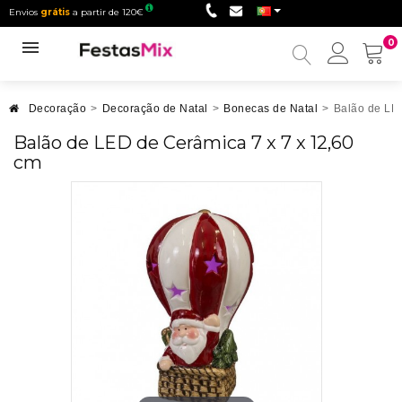
Envios
grátis
a partir de 120€
0
Minha
conta
Decoração
>
Decoração de Natal
>
Bonecas de Natal
>
Balão de LED
Balão de LED de Cerâmica 7 x 7 x 12,60
cm