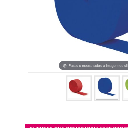
Grinaldas Cas
Ver Mais
Ver Mais
Decoração Aniv
Ver Mais
Ver Mais
Passe o mouse sobre a imagem ou cli