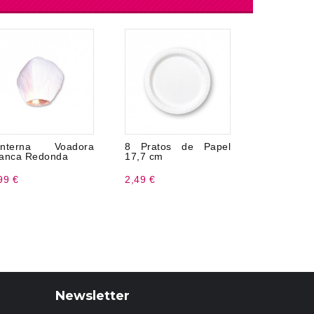
anterna Voadora
8 Pratos de Papel
Rolo de o
anca Redonda
17,7 cm
metros
99 €
2,49 €
1,72 €
Newsletter