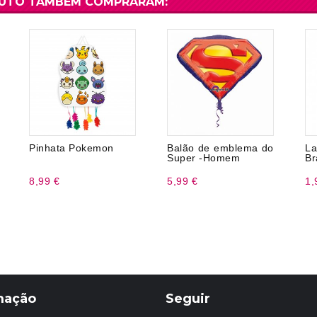
DUTO TAMBÉM COMPRARAM:
Pinhata Pokemon
Balão de emblema do
L
Super -Homem
Br
8,99 €
5,99 €
1,
mação
Seguir