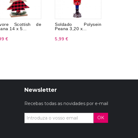
vore Scottish de
Soldado Polysein
Rolo de o
ana 14 x 5...
Peana 3,20 x...
metros
99 €
5,99 €
1,72 €
Newsletter
Recebas todas as novidades por e-mail
OK