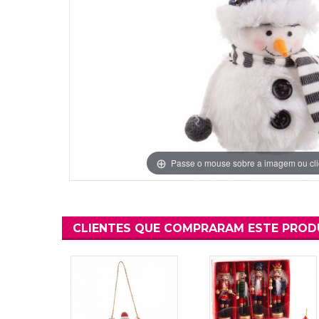
Grinaldas Cas
Ver Mais
Ver Mais
Decoração Aniv
Ver Mais
Ver Mais
Passe o mouse sobre a imagem ou cli
CLIENTES QUE COMPRARAM ESTE PRO