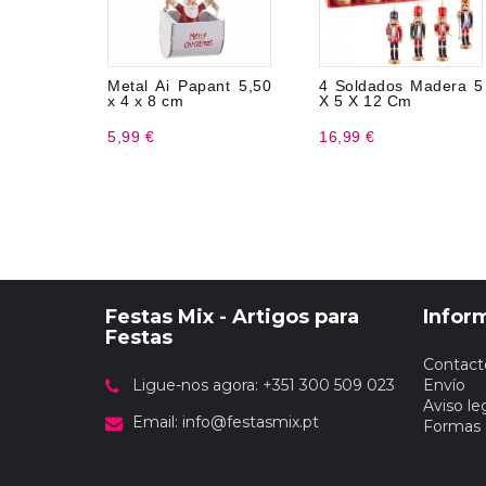
Metal Ai Papant 5,50
4 Soldados Madera 5
x 4 x 8 cm
X 5 X 12 Cm
5,99 €
16,99 €
Festas Mix - Artigos para
Infor
Festas
Contact
Ligue-nos agora: +351 300 509 023
Envío
Aviso le
Email:
info@festasmix.pt
Formas