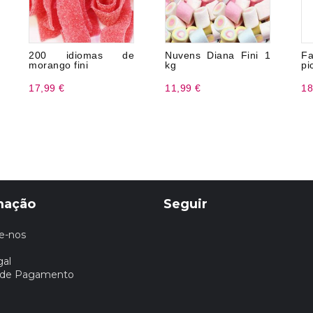
200 idiomas de
Nuvens Diana Fini 1
Fa
morango fini
kg
pi
17,99 €
11,99 €
18
mação
Seguir
e-nos
gal
 de Pagamento