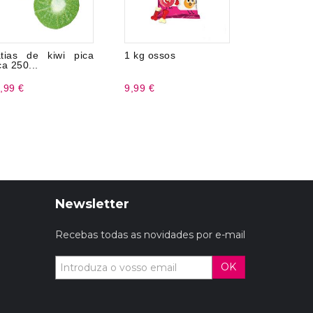
tias de kiwi pica
1 kg ossos
Strawberry
ca 250...
Magibo 1 
,99 €
9,99 €
18,99 €
Newsletter
Recebas todas as novidades por e-mail
OK