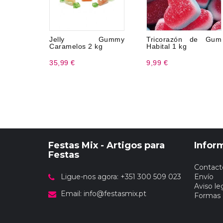
Jelly Gummy
Tricorazón de Gum
Caramelos 2 kg
Habital 1 kg
35,99 €
9,99 €
Festas Mix - Artigos para
Infor
Festas
Contact
Ligue-nos agora: +351 300 509 023
Envío
Aviso le
Email:
info@festasmix.pt
Formas