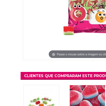
Grinaldas Cas
Ver Mais
Ver Mais
Decoração Aniv
Ver Mais
Ver Mais
Passe o mouse sobre a imagem ou cli
CLIENTES QUE COMPRARAM ESTE PRO