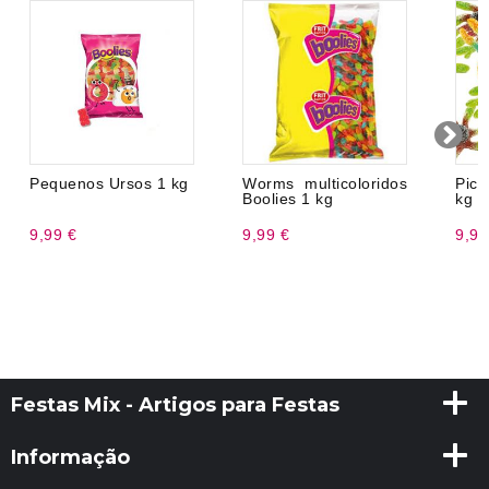
Pequenos Ursos 1 kg
Worms multicoloridos
Pica
Boolies 1 kg
kg
9,99 €
9,99 €
9,99
Festas Mix - Artigos para Festas
Informação