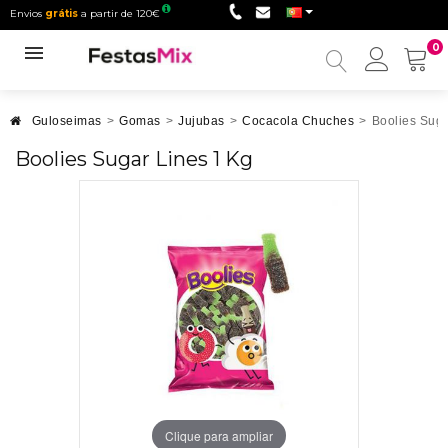
Envios
grátis
a partir de 120€
0
Minha
conta
Guloseimas
>
Gomas
>
Jujubas
>
Cocacola Chuches
>
Boolies Suga
Boolies Sugar Lines 1 Kg
Clique para ampliar