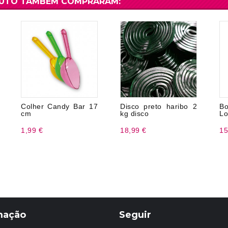
DUTO TAMBÉM COMPRARAM:
Colher Candy Bar 17
Disco preto haribo 2
B
cm
kg disco
Lo
1,99 €
18,99 €
15
mação
Seguir