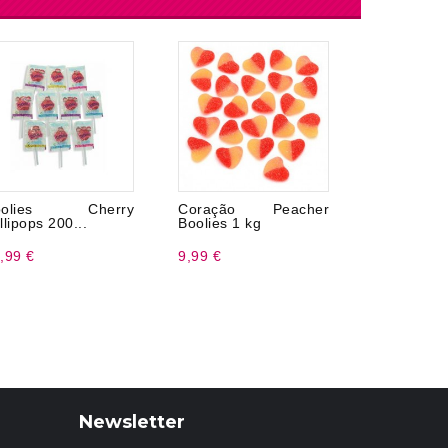
oolies Cherry
Coração Peacher
Chuches 
llipops 200...
Boolies 1 kg
pica 100 g
,99 €
9,99 €
3,50 €
Newsletter