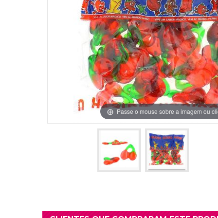
Grinaldas Cas
Ver Mais
Ver Mais
Decoração Aniv
Ver Mais
Ver Mais
Passe o mouse sobre a imagem ou cli