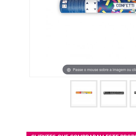
Grinaldas Cas
Ver Mais
Ver Mais
Decoração Aniv
Ver Mais
Ver Mais
Passe o mouse sobre a imagem ou cli