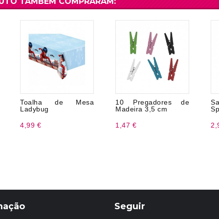
DUTO TAMBÉM COMPRARAM:
Toalha de Mesa
10 Pregadores de
S
Ladybug
Madeira 3,5 cm
Sp
4,99 €
1,47 €
2,
mação
Seguir