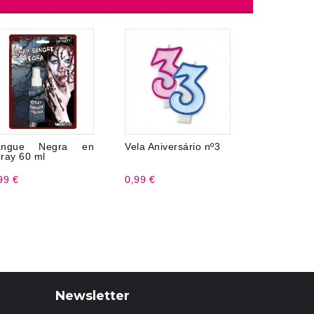
angue Negra en
Vela Aniversário nº3
Pinhata 
ray 60 ml
Pig Vinhet
99 €
0,99 €
5,99 €
Newsletter