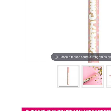
Grinaldas Cas
Ver Mais
Ver Mais
Decoração Aniv
Ver Mais
Ver Mais
Passe o mouse sobre a imagem ou cli