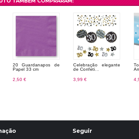
DUTO TAMBÉM COMPRARAM:
20 Guardanapos de
Celebração elegante
T
Papel 33 cm
de Confeti...
An
2,50 €
3,99 €
4,
mação
Seguir