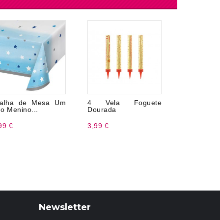
oalha de Mesa Um
4 Vela Foguete
Fita para
o Menino...
Dourada
cm x 20 me
99 €
3,99 €
1,99 €
Newsletter