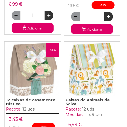
6,99 €
1,99 €
-51%
Adicionar
Adicionar
-51%
12 caixas de casamento
Caixas de Animais da
rústico
Selva
Pacote:
12 uds
Pacote:
12 uds
Medidas:
11 x 9 cm
3,43 €
6,99 €
-51%