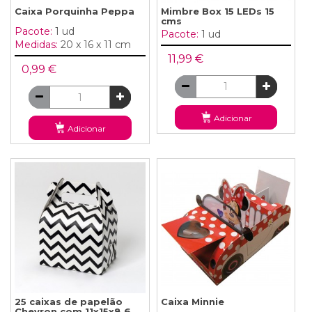
Caixa Porquinha Peppa
Mimbre Box 15 LEDs 15
cms
Pacote:
1 ud
Pacote:
1 ud
Medidas:
20 x 16 x 11 cm
11,99 €
0,99 €
Adicionar
Adicionar
25 caixas de papelão
Caixa Minnie
Chevron com 11x15x8,6