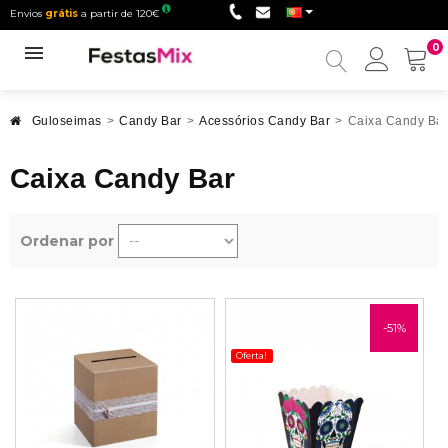
Envios
grátis
a partir de 120€
0
Minha
conta
Guloseimas
>
Candy Bar
>
Acessórios Candy Bar
>
Caixa Candy Bar
Caixa Candy Bar
Ordenar por
-51%
Oferta!