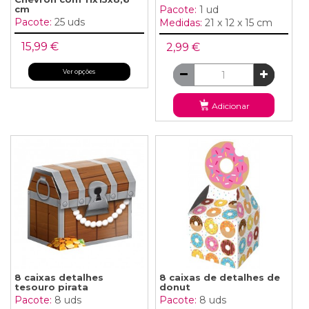
cm
Pacote:
1 ud
Pacote:
25 uds
Medidas:
21 x 12 x 15 cm
15,99 €
2,99 €
Ver opções
Adicionar
8 caixas detalhes
8 caixas de detalhes de
tesouro pirata
donut
Pacote:
8 uds
Pacote:
8 uds