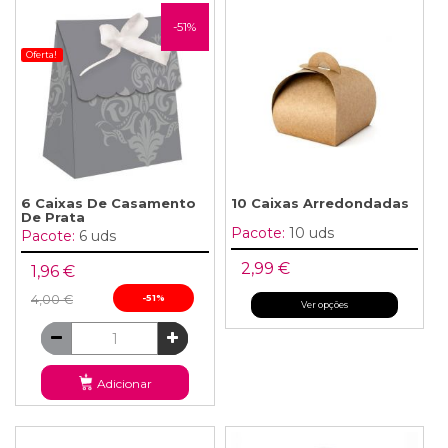
-51%
Oferta!
6 Caixas De Casamento
10 Caixas Arredondadas
De Prata
Pacote:
10 uds
Pacote:
6 uds
2,99 €
1,96 €
4,00 €
-51%
Ver opções
Adicionar