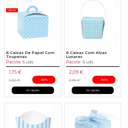
Oferta!
6 Caixas De Papel Com
6 Caixas Com Alças
Toupeiras
Lunares
Pacote:
6 uds
Pacote:
6 uds
1,75 €
2,09 €
2,50 €
-30%
2,99 €
-30%
Ver opções
Ver opções