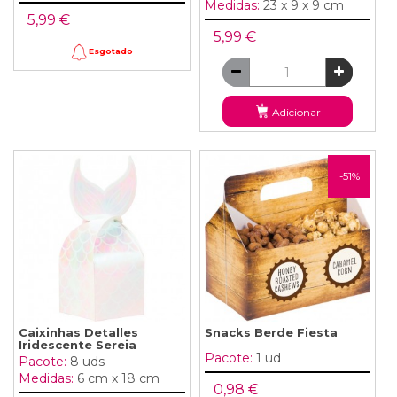
Medidas:
23 x 9 x 9 cm
5,99 €
5,99 €
Esgotado
Adicionar
-51%
Caixinhas Detalles
Snacks Berde Fiesta
Iridescente Sereia
Pacote:
1 ud
Pacote:
8 uds
Medidas:
6 cm x 18 cm
0,98 €