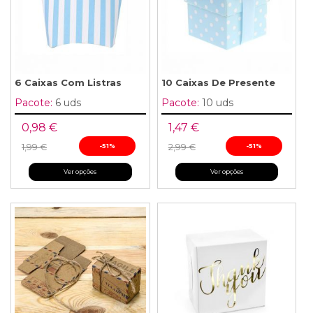
6 Caixas Com Listras
10 Caixas De Presente
Pacote:
6 uds
Pacote:
10 uds
0,98 €
1,47 €
1,99 €
-51%
2,99 €
-51%
Ver opções
Ver opções