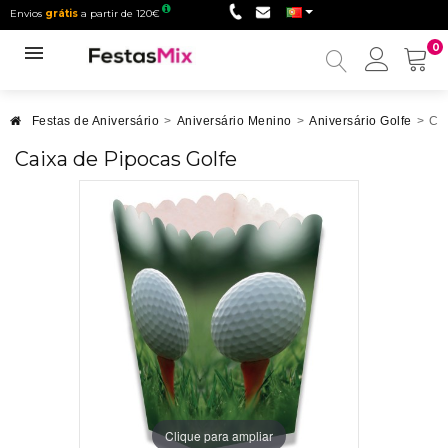
Envios
grátis
a partir de 120€
0
Minha
conta
Festas de Aniversário
>
Aniversário Menino
>
Aniversário Golfe
>
Cai
Caixa de Pipocas Golfe
Clique para ampliar