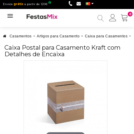
Envios
grátis
a partir de 120€
0
Minha
conta
Casamentos
>
Artigos para Casamento
>
Caixa para Casamentos
>
Caixa Postal para Casamento Kraft com
Detalhes de Encaixa