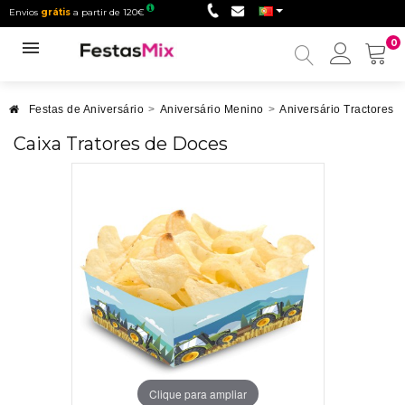
Envios
grátis
a partir de 120€
0
Minha
conta
Festas de Aniversário
>
Aniversário Menino
>
Aniversário Tractores
>
Caixa Tratores de Doces
Clique para ampliar