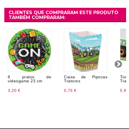
CLIENTES QUE COMPRARAM ESTE PRODUTO
TAMBÉM COMPRARAM:
8 pratos de
Caixa de Pipocas
To
videogame 23 cm
Tratores
Trat
3,20 €
0,75 €
5,99