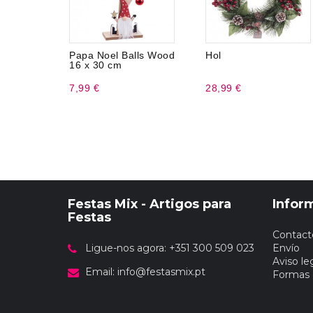
Papa Noel Balls Wood
Hol
16 x 30 cm
7,99 €
28,99 €
Festas Mix - Artigos para
Infor
Festas
Contact
Ligue-nos agora: +351 300 509 023
Envío
Aviso le
Email:
info@festasmix.pt
Formas