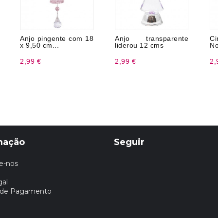
Anjo pingente com 18
Anjo transparente
C
x 9,50 cm...
liderou 12 cms
No
2,99 €
2,99 €
2,
mação
Seguir
e-nos
gal
 de Pagamento