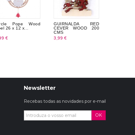
ircle Pope Wood
GUIRNALDA RED
Pingente 
el 26 x 12 x...
CEVER WOOD 200
Plástico...
CMS
99 €
3,99 €
2,99 €
Newsletter
Recebas todas as novidades por e-mail
OK