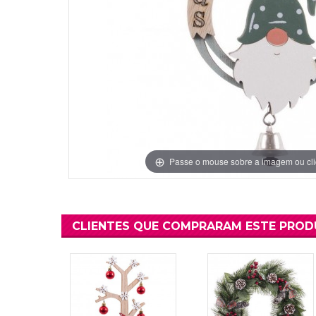
Grinaldas Cas
Ver Mais
Ver Mais
Decoração Aniv
Ver Mais
Ver Mais
Passe o mouse sobre a imagem ou cli
CLIENTES QUE COMPRARAM ESTE PRO