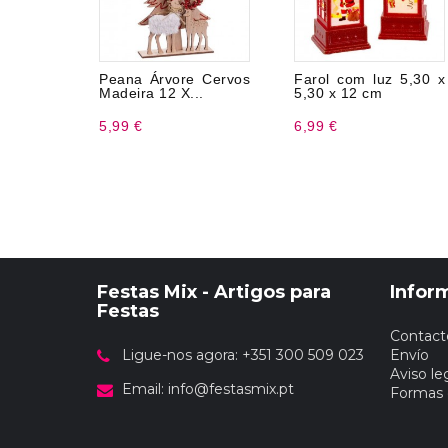
Peana Árvore Cervos
Farol com luz 5,30 x
Madeira 12 X...
5,30 x 12 cm
5,99 €
6,99 €
Festas Mix - Artigos para
Infor
Festas
Contact
Ligue-nos agora: +351 300 509 023
Envío
Aviso le
Email:
info@festasmix.pt
Formas