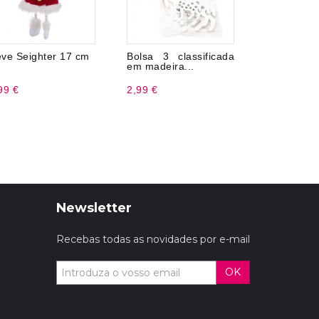
ve Seighter 17 cm
Bolsa 3 classificada
Gorro P
em madeira...
Dourado
99 €
2,99 €
1,49 €
Newsletter
Recebas todas as novidades por e-mail
OK