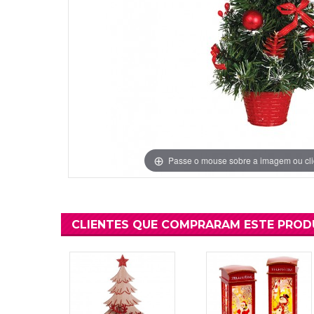
Grinaldas Cas
Ver Mais
Ver Mais
Decoração Aniv
Ver Mais
Ver Mais
Passe o mouse sobre a imagem ou cli
CLIENTES QUE COMPRARAM ESTE PRO