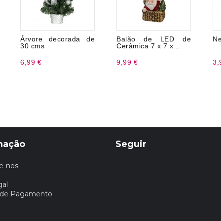
Árvore decorada de
Balão de LED de
Ne
30 cms
Cerâmica 7 x 7 x...
6,99 €
9,99 €
3,
mação
Seguir
e-nos
gal
 de Pagamento