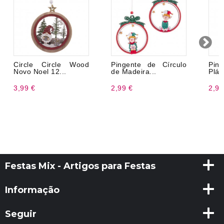
Circle Circle Wood
Pingente de Círculo
Pin
Novo Noel 12...
de Madeira...
Plást
3,99 €
2,99 €
2,99
Festas Mix - Artigos para Festas
Informação
Seguir