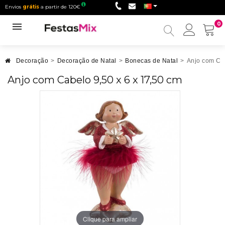
Envios
grátis
a partir de 120€
0
Minha
conta
Decoração
>
Decoração de Natal
>
Bonecas de Natal
>
Anjo com Cab
Anjo com Cabelo 9,50 x 6 x 17,50 cm
Clique para ampliar