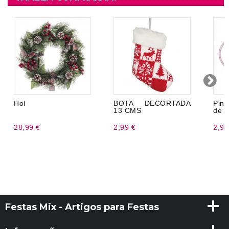
Hol
BOTA DECORTADA
Pin
13 CMS
de m
28,99 €
2,99 €
2,99
Festas Mix - Artigos para Festas