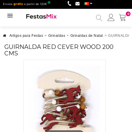
Envios
grátis
a partir de 120€
0
Minha
conta
Artigos para Festas
>
Grinaldas
>
Grinaldas de Natal
>
GUIRNALDA 
GUIRNALDA RED CEVER WOOD 200
CMS