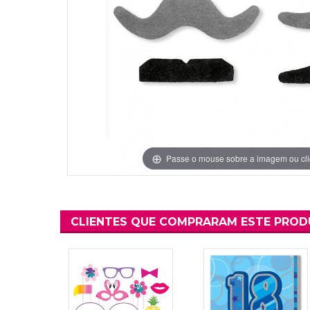
Grinaldas Cas
Ver Mais
Ver Mais
Decoração Aniv
Ver Mais
Ver Mais
Passe o mouse sobre a imagem ou cli
CLIENTES QUE COMPRARAM ESTE PRO