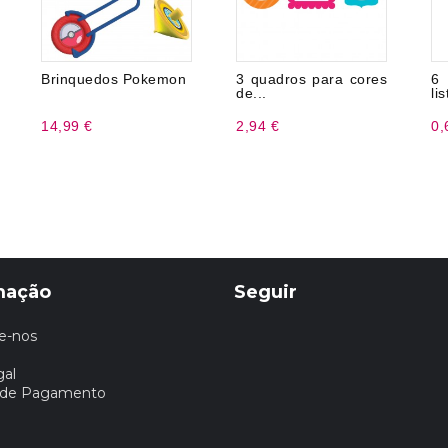
Brinquedos Pokemon
3 quadros para cores
6
de...
li
14,99 €
2,94 €
0,
mação
Seguir
e-nos
gal
 de Pagamento