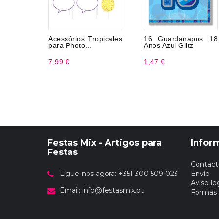
Acessórios Tropicales
16 Guardanapos 18
para Photo...
Anos Azul Glitz
7,99 €
1,47 €
Festas Mix - Artigos para
Infor
Festas
Contact
Ligue-nos agora: +351 300 509 023
Envío
Aviso le
Email:
info@festasmix.pt
Formas