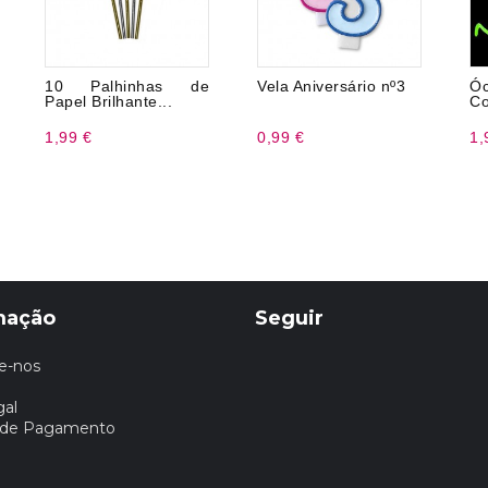
10 Palhinhas de
Vela Aniversário nº3
Ó
Papel Brilhante...
Co
1,99 €
0,99 €
1,
mação
Seguir
e-nos
gal
 de Pagamento