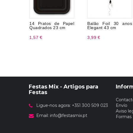
14 Pratos de Papel
Balão Foil 30 anos
Quadrados 23 cm
Elegant 43 cm
1,57 €
3,99 €
Festas Mix - Artigos para
Infor
Festas
Contact
Ligue-nos agora: +351 300 509 023
Envío
Aviso le
Email:
info@festasmix.pt
Formas