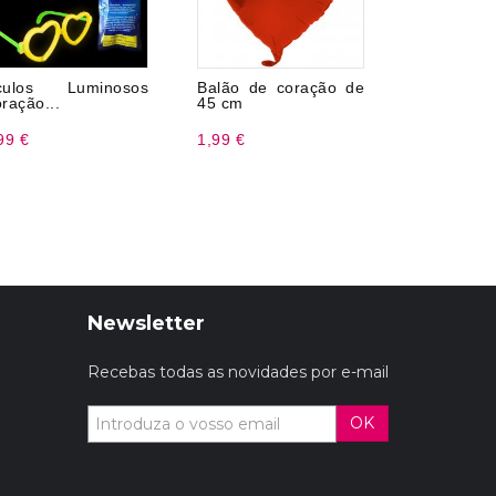
culos Luminosos
Balão de coração de
15 sup
ração...
45 cm
plástico
99 €
1,99 €
1,99 €
Newsletter
Recebas todas as novidades por e-mail
OK