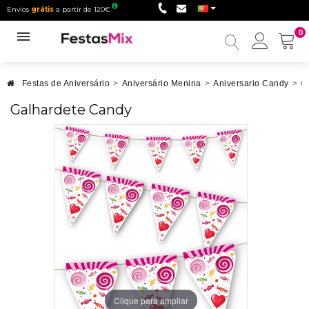
Envios
grátis
a partir de 120€
0
Minha
conta
Festas de Aniversário
>
Aniversário Menina
>
Aniversario Candy
>
G
Galhardete Candy
Clique para ampliar