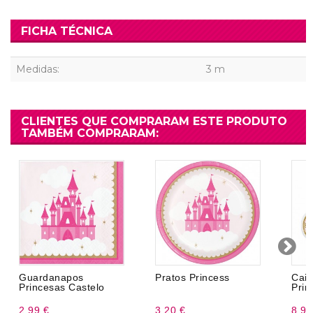
FICHA TÉCNICA
Medidas:
3 m
CLIENTES QUE COMPRARAM ESTE PRODUTO
TAMBÉM COMPRARAM:
Guardanapos
Pratos Princess
Cai
Princesas Castelo
Prin
2,99 €
3,20 €
8,99