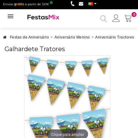
Envios
grátis
a partir de 120€
0
Minha
conta
Festas de Aniversário
>
Aniversário Menino
>
Aniversário Tractores
>
Galhardete Tratores
Clique para ampliar