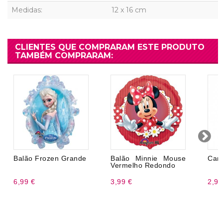
Medidas:
12 x 16 cm
CLIENTES QUE COMPRARAM ESTE PRODUTO
TAMBÉM COMPRARAM:
Balão Frozen Grande
Balão Minnie Mouse
Canu
Vermelho Redondo
6,99 €
3,99 €
2,99