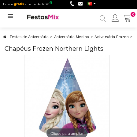
Envios
grátis
a partir de 120€
0
Minha
conta
Festas de Aniversário
>
Aniversário Menina
>
Aniversário Frozen
>
C
Chapéus Frozen Northern Lights
Clique para ampliar