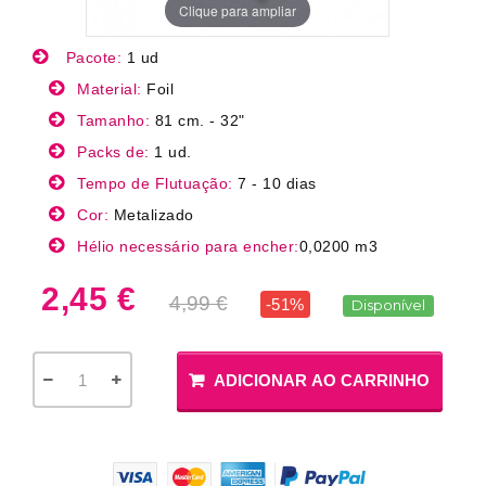
Clique para ampliar
Pacote:
1 ud
Material:
Foil
Tamanho:
81 cm. - 32"
Packs de:
1 ud.
Tempo de Flutuação:
7 - 10 dias
Cor:
Metalizado
Hélio necessário para encher:
0,0200 m3
2,45 €
4,99 €
-51%
Disponível
ADICIONAR AO CARRINHO