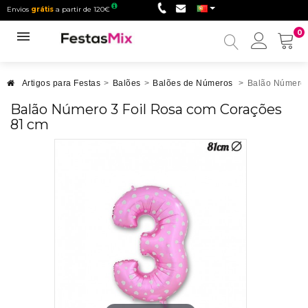
Envios
grátis
a partir de 120€
0
Minha
conta
Artigos para Festas
>
Balões
>
Balões de Números
>
Balão Número 
Balão Número 3 Foil Rosa com Corações
81 cm