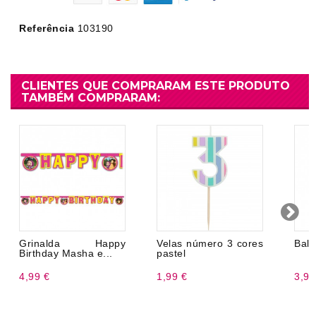
Referência
103190
CLIENTES QUE COMPRARAM ESTE PRODUTO
TAMBÉM COMPRARAM:
Grinalda Happy
Velas número 3 cores
Balõ
Birthday Masha e...
pastel
4,99 €
1,99 €
3,99