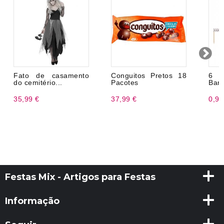
Fato de casamento
Conguitos Pretos 18
6 
do cemitério...
Pacotes
Band
35,99 €
37,99 €
0,98
Festas Mix - Artigos para Festas
Informação