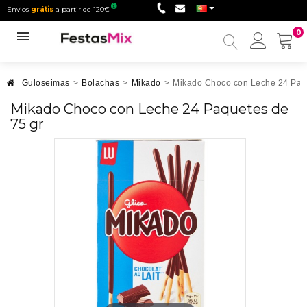
Envios
grátis
a partir de 120€
0
Minha
conta
Guloseimas
>
Bolachas
>
Mikado
>
Mikado Choco con Leche 24 Paqu
Mikado Choco con Leche 24 Paquetes de
75 gr