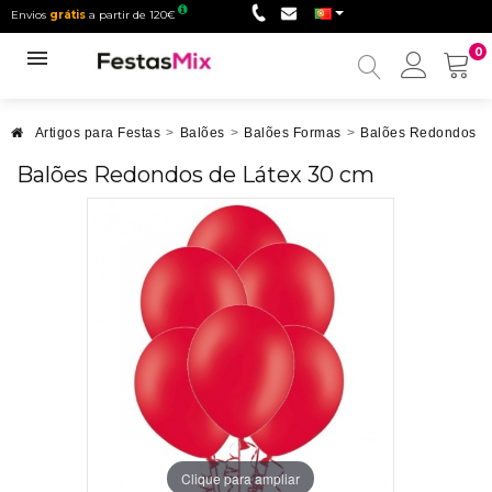
Envios
grátis
a partir de 120€
0
Minha
conta
Artigos para Festas
>
Balões
>
Balões Formas
>
Balões Redondos
>
Balões Redondos de Látex 30 cm
Clique para ampliar