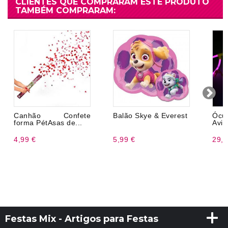
CLIENTES QUE COMPRARAM ESTE PRODUTO
TAMBÉM COMPRARAM:
Canhão Confete
Balão Skye & Everest
Ócu
forma PétAsas de...
Avia
4,99 €
5,99 €
29,9
Festas Mix - Artigos para Festas