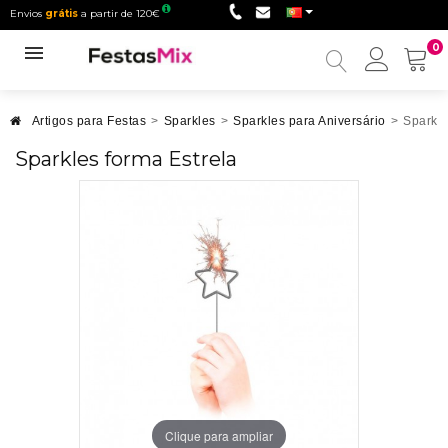
Envios
grátis
a partir de 120€
0
Minha
conta
Artigos para Festas
>
Sparkles
>
Sparkles para Aniversário
>
Sparkle
Sparkles forma Estrela
Clique para ampliar