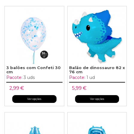
3 balões com Confeti 30
Balão de dinossauro 82 x
cm
76 cm
Pacote:
3 uds
Pacote:
1 ud
2,99 €
5,99 €
Ver opções
Ver opções