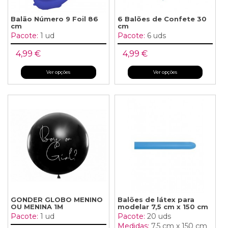
Balão Número 9 Foil 86
6 Balões de Confete 30
cm
cm
Pacote:
1 ud
Pacote:
6 uds
4,99 €
4,99 €
Ver opções
Ver opções
GONDER GLOBO MENINO
Balões de látex para
OU MENINA 1M
modelar 7,5 cm x 150 cm
Pacote:
1 ud
Pacote:
20 uds
Medidas:
7,5 cm x 150 cm