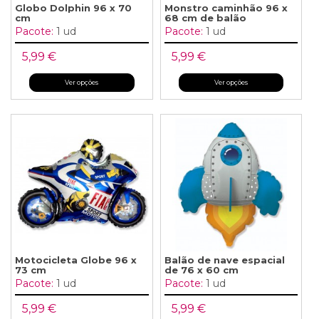
Globo Dolphin 96 x 70
Monstro caminhão 96 x
cm
68 cm de balão
Pacote:
1 ud
Pacote:
1 ud
5,99 €
5,99 €
Ver opções
Ver opções
Motocicleta Globe 96 x
Balão de nave espacial
73 cm
de 76 x 60 cm
Pacote:
1 ud
Pacote:
1 ud
5,99 €
5,99 €