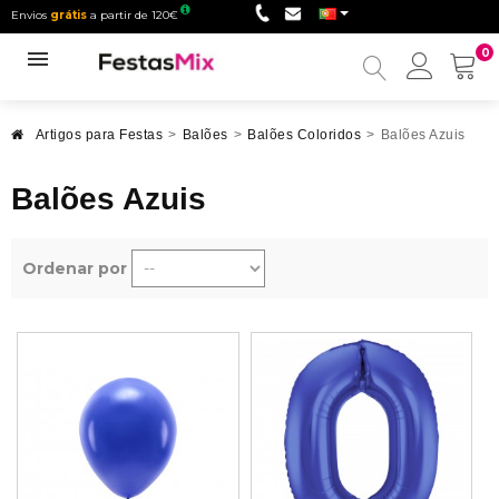
Envios
grátis
a partir de 120€
0
Minha
conta
Artigos para Festas
>
Balões
>
Balões Coloridos
>
Balões Azuis
Balões Azuis
Ordenar por