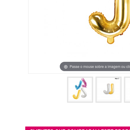
Grinaldas Cas
Ver Mais
Ver Mais
Decoração Aniv
Ver Mais
Ver Mais
Passe o mouse sobre a imagem ou cli