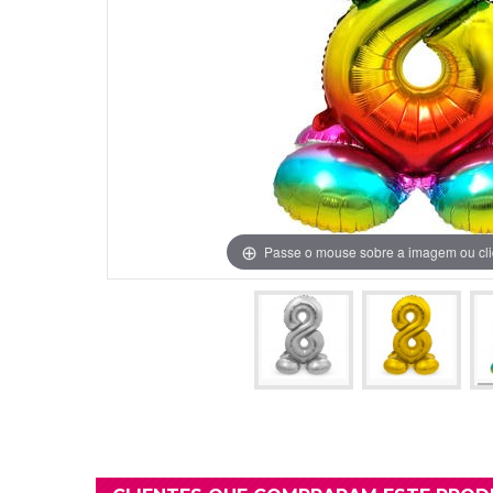
Grinaldas Cas
Ver Mais
Ver Mais
Decoração Aniv
Ver Mais
Ver Mais
Passe o mouse sobre a imagem ou cli