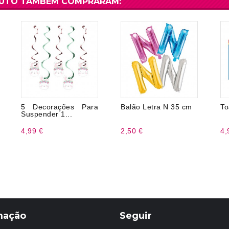
DUTO TAMBÉM COMPRARAM:
5 Decorações Para
Balão Letra N 35 cm
To
Suspender 1...
4,99 €
2,50 €
4,
mação
Seguir