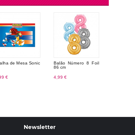
alha de Mesa Sonic
Balão Número 8 Foil
Balão 
86 cm
Pikachu
99 €
4,99 €
9,99 €
Newsletter