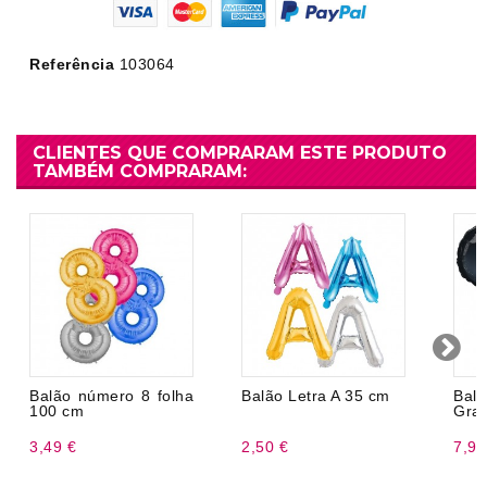
Referência
103064
CLIENTES QUE COMPRARAM ESTE PRODUTO
TAMBÉM COMPRARAM:
Balão número 8 folha
Balão Letra A 35 cm
Bal
100 cm
Gra
3,49 €
2,50 €
7,99