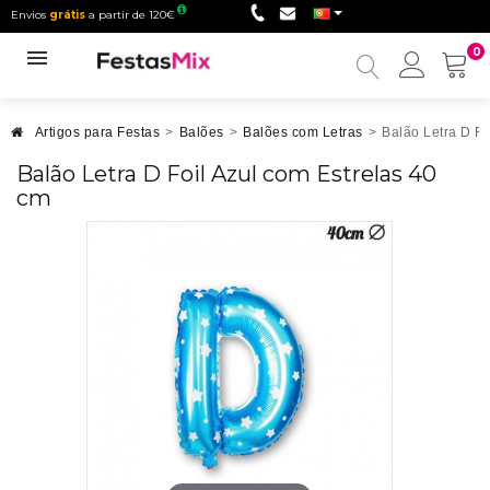
Envios
grátis
a partir de 120€
0
Minha
conta
Artigos para Festas
>
Balões
>
Balões com Letras
>
Balão Letra D Fo
Balão Letra D Foil Azul com Estrelas 40
cm