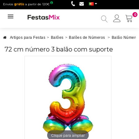
Envios
grátis
a partir de 120€
0
Minha
conta
Artigos para Festas
>
Balões
>
Balões de Números
>
Balão Número
72 cm número 3 balão com suporte
Clique para ampliar