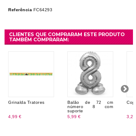
Referência
FC64293
CLIENTES QUE COMPRARAM ESTE PRODUTO
TAMBÉM COMPRARAM:
Grinalda Tratores
Balão de 72 cm
Copo
número 8 com
suporte
4,99 €
5,99 €
3,20