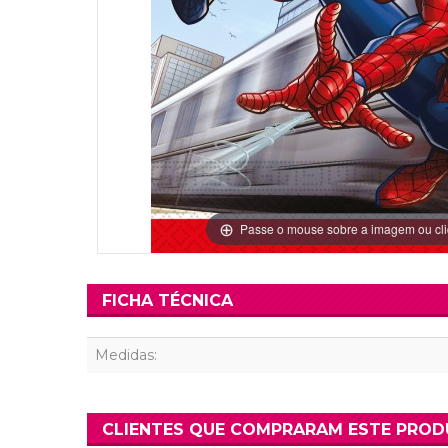
Grinaldas Cas
Ver Mais
Ver Mais
Decoração Aniv
Ver Mais
Ver Mais
Passe o mouse sobre a imagem ou cli
FICHA TÉCNICA
Medidas:
CLIENTES QUE COMPRARAM ESTE PRO