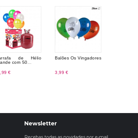
arrafa de Hélio
Balões Os Vingadores
24 talhere
ande com 50...
,99 €
3,99 €
3,99 €
Newsletter
Recebas todas as novidades por e-mail