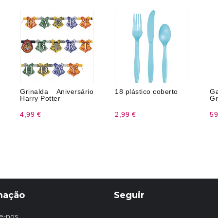
Grinalda Aniversário
18 plástico coberto
G
Harry Potter
Gr
4,99 €
2,99 €
59
mação
Seguir
e-nos