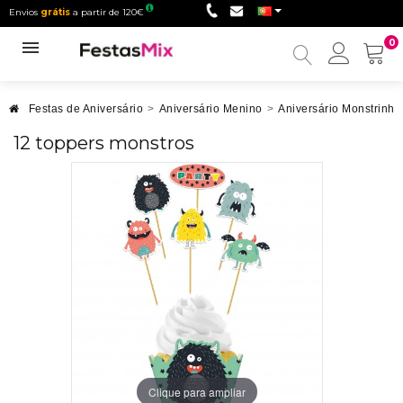
Envios
grátis
a partir de 120€
0
Minha
conta
Festas de Aniversário
>
Aniversário Menino
>
Aniversário Monstrinho
12 toppers monstros
Clique para ampliar