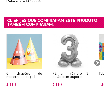
Referência
FC68306
CLIENTES QUE COMPRARAM ESTE PRODUTO
TAMBÉM COMPRARAM:
6 chapéus de
72 cm número 3
Tobe
monstro de papel
balão com suporte
2,99 €
5,99 €
4,99