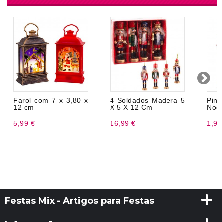
Farol com 7 x 3,80 x
4 Soldados Madera 5
Pin
12 cm
X 5 X 12 Cm
Noel
5,99 €
16,99 €
1,99
Festas Mix - Artigos para Festas