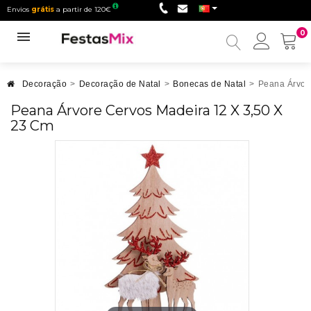
Envios
grátis
a partir de 120€
0
Minha
conta
Decoração
>
Decoração de Natal
>
Bonecas de Natal
>
Peana Árvor
Peana Árvore Cervos Madeira 12 X 3,50 X
23 Cm