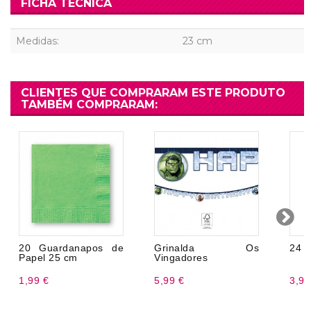
FICHA TÉCNICA
Medidas:
23 cm
CLIENTES QUE COMPRARAM ESTE PRODUTO
TAMBÉM COMPRARAM:
20 Guardanapos de
Grinalda Os
24 t
Papel 25 cm
Vingadores
1,99 €
5,99 €
3,99