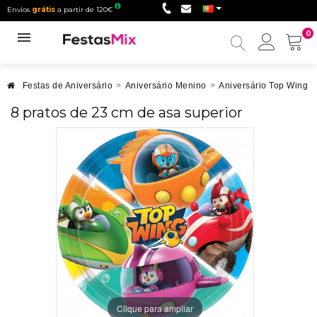
Envios
grátis
a partir de 120€
0
Minha
conta
Festas de Aniversário
>
Aniversário Menino
>
Aniversário Top Wing
>
8 pratos de 23 cm de asa superior
Clique para ampliar