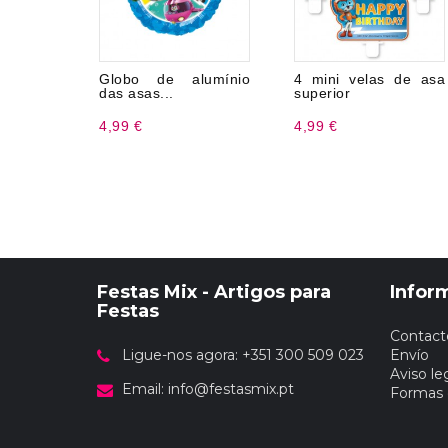
Globo de alumínio
4 mini velas de asa
das asas...
superior
4,99 €
4,99 €
Festas Mix - Artigos para
Infor
Festas
Contact
Ligue-nos agora: +351 300 509 023
Envío
Aviso le
Email:
info@festasmix.pt
Formas