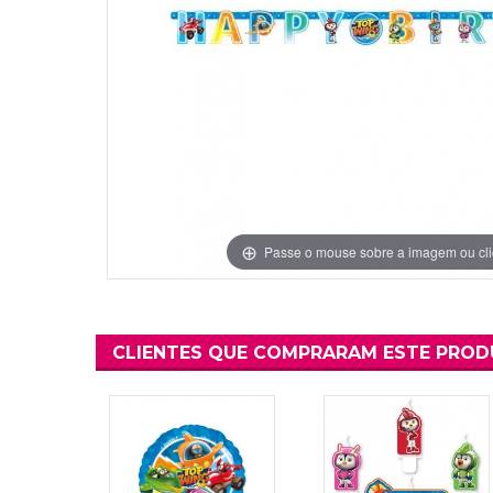
Grinaldas Cas
Ver Mais
Ver Mais
Decoração Aniv
Ver Mais
Ver Mais
Passe o mouse sobre a imagem ou cli
CLIENTES QUE COMPRARAM ESTE PRO