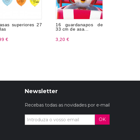
asas superiores 27
16 guardanapos de
8 Copo
las
33 cm de asa...
superior 2
99 €
3,20 €
2,99 €
Newsletter
Recebas todas as novidades por e-mail
OK