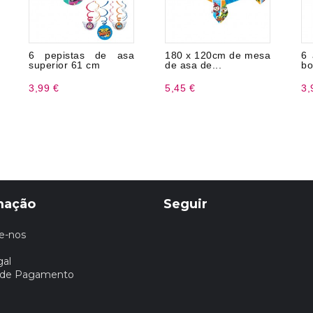
6 pepistas de asa
180 x 120cm de mesa
6 
superior 61 cm
de asa de...
bo
3,99 €
5,45 €
3,
mação
Seguir
e-nos
gal
 de Pagamento