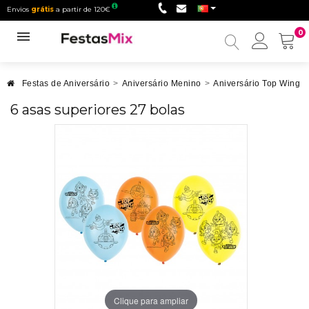
Envios
grátis
a partir de 120€
0
Minha
conta
Festas de Aniversário
>
Aniversário Menino
>
Aniversário Top Wing
>
6 asas superiores 27 bolas
Clique para ampliar