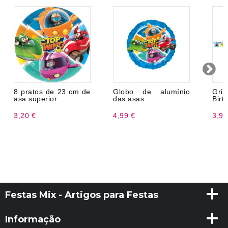
8 pratos de 23 cm de
Globo de alumínio
Gr
asa superior
das asas...
Birt
3,20 €
4,99 €
3,99
Festas Mix - Artigos para Festas
Informação