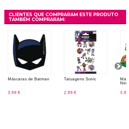
CLIENTES QUE COMPRARAM ESTE PRODUTO
TAMBÉM COMPRARAM:
Máscaras de Batman
Tatuagens Sonic
Más
Ninj
3,99 €
2,99 €
3,99