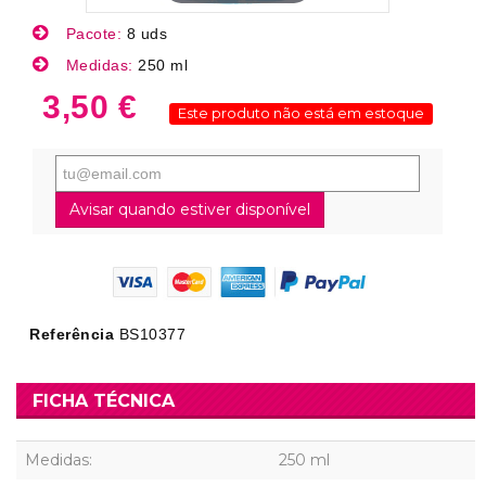
Pacote:
8 uds
Medidas:
250 ml
3,50 €
Este produto não está em estoque
Avisar quando estiver disponível
Referência
BS10377
FICHA TÉCNICA
Medidas:
250 ml