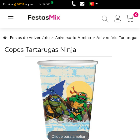
Envios
grátis
a partir de 120€
0
Minha
conta
Festas de Aniversário
>
Aniversário Menino
>
Aniversário Tartarugas 
Copos Tartarugas Ninja
Clique para ampliar