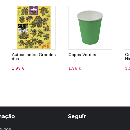
Autocolantes Grandes
Copos Verdes
C
das...
Ni
1,99 €
1,96 €
3,
mação
Seguir
e-nos