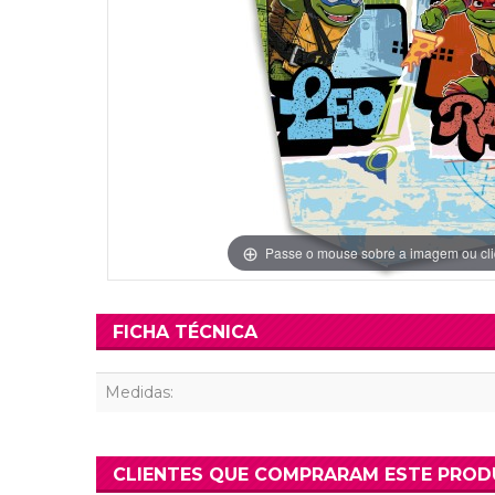
Grinaldas Cas
Ver Mais
Ver Mais
Decoração Aniv
Ver Mais
Ver Mais
Passe o mouse sobre a imagem ou cli
FICHA TÉCNICA
Medidas:
CLIENTES QUE COMPRARAM ESTE PRO