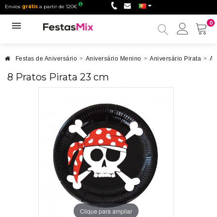
Envios
grátis
a partir de 120€
0
Minha
conta
Festas de Aniversário
>
Aniversário Menino
>
Aniversário Pirata
>
An
8 Pratos Pirata 23 cm
Clique para ampliar