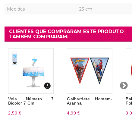
Medidas:
23 cm
CLIENTES QUE COMPRARAM ESTE PRODUTO
TAMBÉM COMPRARAM:
Vela Número 7
Galhardete Homem-
Bal
Bicolor 7 Cm
Aranha
Fol
2,50 €
4,99 €
3,99