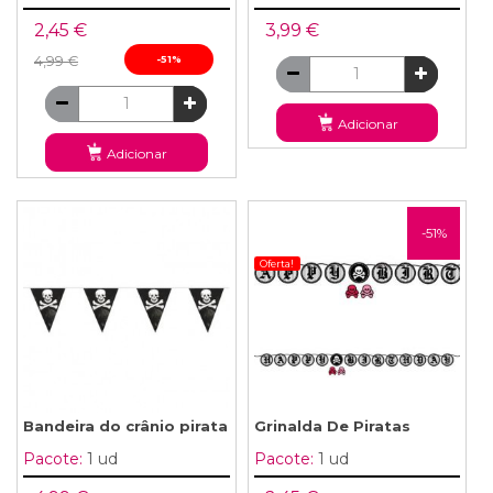
2,45 €
3,99 €
4,99 €
-51%
Adicionar
Adicionar
-51%
Oferta!
Bandeira do crânio pirata
Grinalda De Piratas
Pacote:
1 ud
Pacote:
1 ud