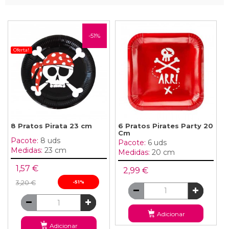
-51%
Oferta!
8 Pratos Pirata 23 cm
6 Pratos Pirates Party 20
Cm
Pacote:
8 uds
Pacote:
6 uds
Medidas:
23 cm
Medidas:
20 cm
1,57 €
2,99 €
3,20 €
-51%
Adicionar
Adicionar