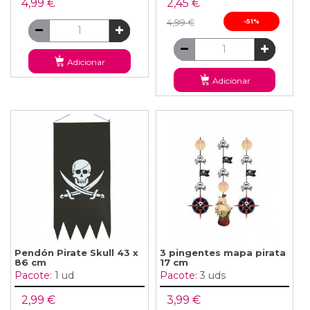
4,99 €
2,45 €
4,99 €
-51%
Adicionar
Adicionar
Pendón Pirate Skull 43 x
3 pingentes mapa pirata
86 cm
17 cm
Pacote:
1 ud
Pacote:
3 uds
2,99 €
3,99 €