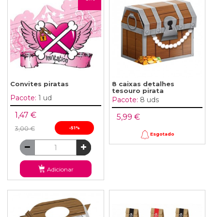
Convites piratas
8 caixas detalhes
tesouro pirata
Pacote:
1 ud
Pacote:
8 uds
1,47 €
5,99 €
3,00 €
-51%
Esgotado
Adicionar