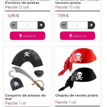
Postizos de piratas
tesouro pirata
Pacote:
12 uds
Pacote:
10 uds
4,99 €
7,99 €
Adicionar
Adicionar
Conjunto de piratas do
Chapéu de tecido pirata
mar
Pacote:
1 ud
Pacote:
1 ud