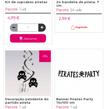
Kit de cupcakes piratas
24 bandeira de pirata. 7
cm
Pacote:
1 ud
Pacote:
24 uds
4,99 €
2,99 €
Esgotado
Adicionar
-51%
Decoração pendente do
Banner Pirates Party
partido pirata
14x100 cm
Pacote:
1 ud
Pacote:
1 ud