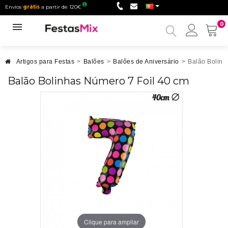
Envios
grátis
a partir de 120€
0
Minha
conta
Artigos para Festas
>
Balões
>
Balões de Aniversário
>
Balão Bolinh
Balão Bolinhas Número 7 Foil 40 cm
Clique para ampliar