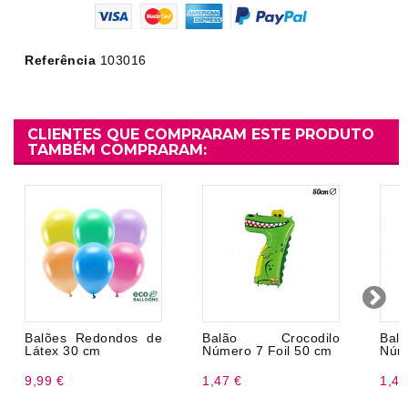
Referência
103016
CLIENTES QUE COMPRARAM ESTE PRODUTO
TAMBÉM COMPRARAM:
Balões Redondos de
Balão Crocodilo
Ba
Látex 30 cm
Número 7 Foil 50 cm
Núme
9,99 €
1,47 €
1,47